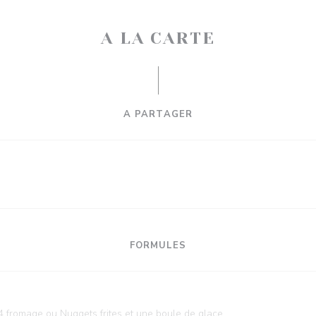
A LA CARTE
A PARTAGER
FORMULES
 4 fromage ou Nuggets frites et une boule de glace