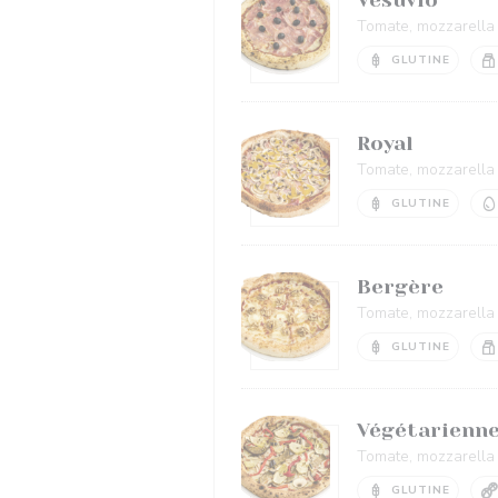
Tomate, mozzarella f
GLUTINE
Royal
Tomate, mozzarella f
GLUTINE
Bergère
Tomate, mozzarella fi
GLUTINE
Végétarienn
Tomate, mozzarella f
GLUTINE