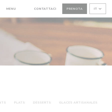
MENU
CONTATTACI
PRENOTA
IT
((APRE UNA NUOVA FINESTRA))
((APRE UNA NUOVA FINESTRA))
NTS
PLATS
DESSERTS
GLACES ARTISANALES