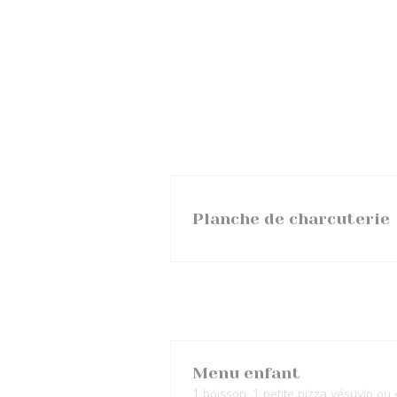
Planche de charcuterie
Menu enfant
1 boisson, 1 petite pizza vésuvio ou