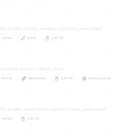
ior di latte, chorizo, merguez, poivrons, jaune d’œuf
UOVA
SOIA
LATTE
i bufala, anchois, câpres, olives
PESCI
ARACHIDI
LATTE
MOLLUSCHI
fior di latte, bœuf haché, oignons rouges, jaune d’œuf
UOVA
LATTE