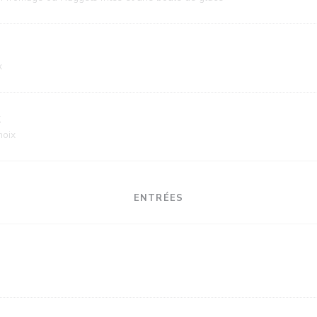
x
x
hoix
ENTRÉES