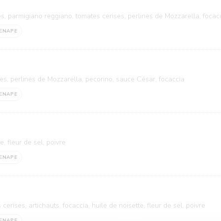
, parmigiano reggiano, tomates cerises, perlines de Mozzarella, focac
ENAPE
ses, perlines de Mozzarella, pecorino, sauce César, focaccia
ENAPE
e, fleur de sel, poivre
ENAPE
erises, artichauts, focaccia, huile de noisette, fleur de sel, poivre
ENAPE