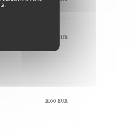
sito.
15,00 EUR
11,00 EUR