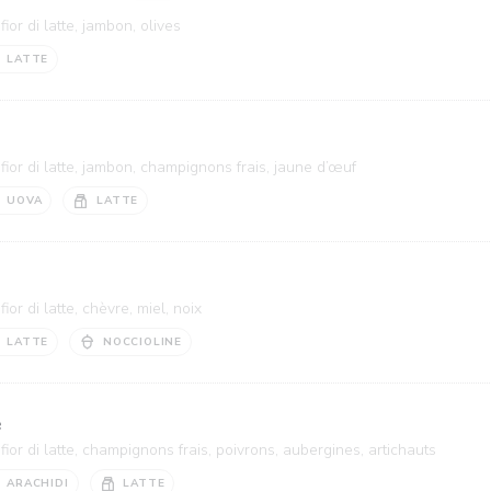
ior di latte, jambon, olives
LATTE
ior di latte, jambon, champignons frais, jaune d’œuf
UOVA
LATTE
or di latte, chèvre, miel, noix
LATTE
NOCCIOLINE
e
ior di latte, champignons frais, poivrons, aubergines, artichauts
ARACHIDI
LATTE