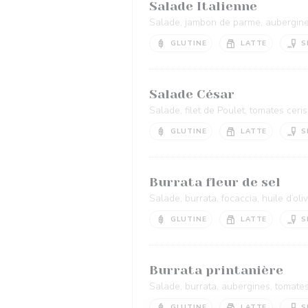
Salade Italienne
Salade, jambon de parme, aubergines
GLUTINE
LATTE
S
Salade César
Salade, filet de Poulet, tomates ceri
GLUTINE
LATTE
S
Burrata fleur de sel
Salade, burrata, focaccia, huile d’oliv
GLUTINE
LATTE
S
Burrata printanière
Salade, burrata, aubergines, tomates c
GLUTINE
LATTE
S