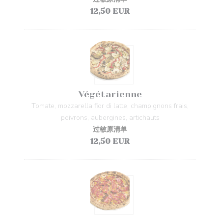
12,50 EUR
Végétarienne
Tomate, mozzarella fior di latte, champignons frais,
poivrons, aubergines, artichauts
过敏原清单
12,50 EUR