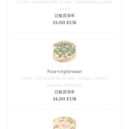
Crème, mozzarella fior di latte, champignons, poulet,
pesto
过敏原清单
13,00 EUR
Norvégienne
Crème, mozzarella fior di latte, ravioles, saumon,
pousses d’épinards
过敏原清单
14,00 EUR