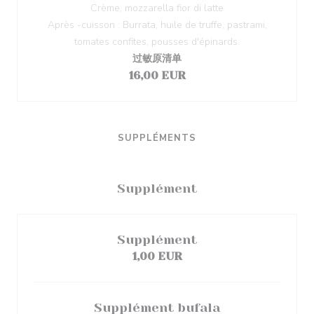
Crème, mozzarella fior di latte
Après -cuisson : Burrata, huile de truffe, pastrami,
tomates confites, pousses d'épinards.
过敏原清单
16,00 EUR
SUPPLÉMENTS
Supplément
Supplément
1,00 EUR
Supplément bufala