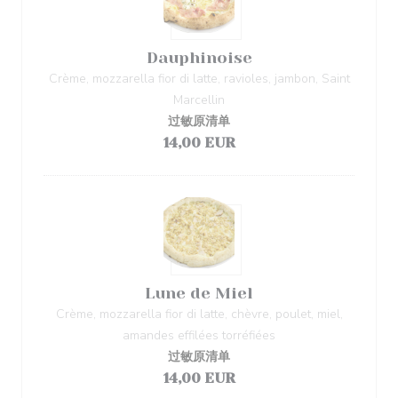
Dauphinoise
Crème, mozzarella fior di latte, ravioles, jambon, Saint
Marcellin
过敏原清单
14,00 EUR
Lune de Miel
Crème, mozzarella fior di latte, chèvre, poulet, miel,
amandes effilées torréfiées
过敏原清单
14,00 EUR