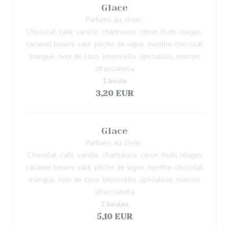
Glace
Parfums au choix :
Chocolat, café, vanille, chartreuse, citron, fruits rouges,
caramel beurre salé, pêche de vigne, menthe-chocolat,
mangue, noix de coco, limoncello, spéculoos, marron,
stracciatella
1 boule
3,20 EUR
Glace
Parfums au choix :
Chocolat, café, vanille, chartreuse, citron, fruits rouges
caramel beurre salé, pêche de vigne, menthe-chocolat,
mangue, noix de coco, limoncello, spéculoos, marron,
stracciatella
2 boules
5,10 EUR