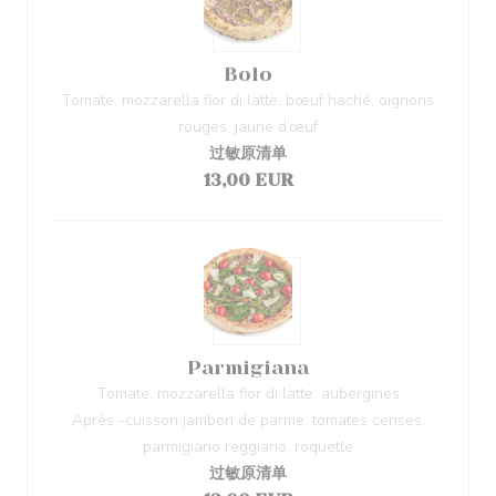
Bolo
Tomate, mozzarella fior di latte, bœuf haché, oignons
rouges, jaune d’œuf
过敏原清单
13,00 EUR
Parmigiana
Tomate, mozzarella fior di latte, aubergines
Après -cuisson jambon de parme, tomates cerises,
parmigiano reggiano, roquette
过敏原清单