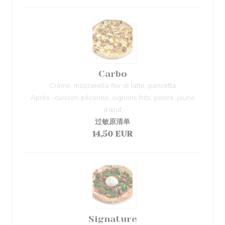
Carbo
Crème, mozzarella fior di latte, pancetta
Après -cuisson pécorino, oignons frits, poivre, jaune
d’œuf
过敏原清单
14,50 EUR
Signature