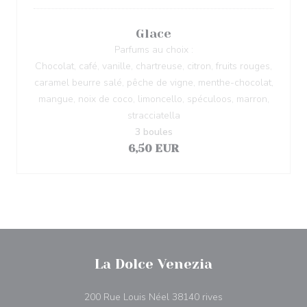
Glace
Parfums au choix :
Chocolat, café, vanille, chartreuse, citron, fruits rouges,
caramel beurre salé, pêche de vigne, menthe-chocolat,
mangue, noix de coco, limoncello, spéculoos, marron,
stracciatella
3 boules
6,50 EUR
La Dolce Venezia
((在新窗口中打开))
200 Rue Louis Néel 38140 rives