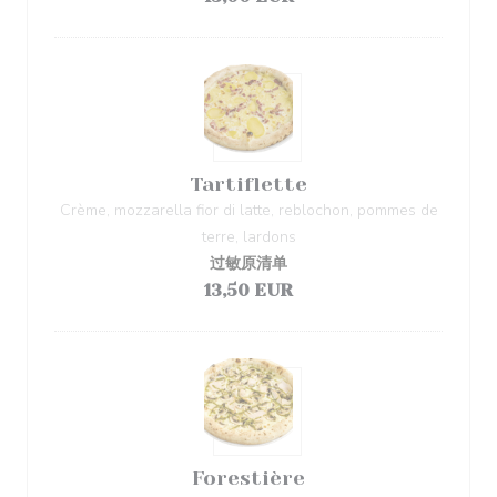
Tartiflette
Crème, mozzarella fior di latte, reblochon, pommes de
terre, lardons
过敏原清单
13,50 EUR
Forestière