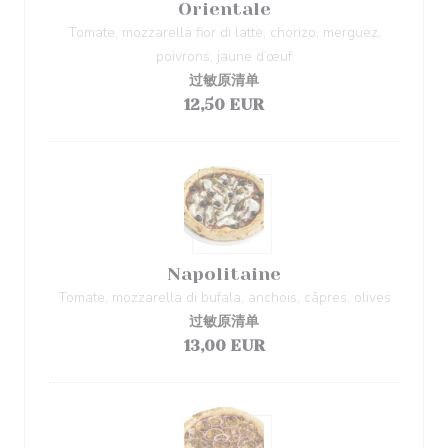
Orientale
Tomate, mozzarella fior di latte, chorizo, merguez,
poivrons, jaune d’œuf
过敏原清单
12,50 EUR
Napolitaine
Tomate, mozzarella di bufala, anchois, câpres, olives
过敏原清单
13,00 EUR