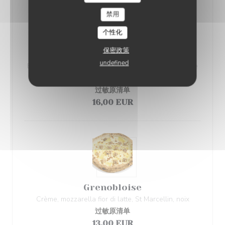
禁用
个性化
保密政策
Pizza du mois
undefined
Base crème, mozzarella, poulet, tomate cerise; mâche
et sauce César
过敏原清单
16,00 EUR
Grenobloise
Crème, mozzarella fior di latte, St Marcellin, noix
过敏原清单
13,00 EUR