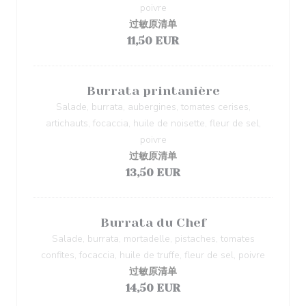
poivre
过敏原清单
11,50 EUR
Burrata printanière
Salade, burrata, aubergines, tomates cerises,
artichauts, focaccia, huile de noisette, fleur de sel,
poivre
过敏原清单
13,50 EUR
Burrata du Chef
Salade, burrata, mortadelle, pistaches, tomates
confites, focaccia, huile de truffe, fleur de sel, poivre
过敏原清单
14,50 EUR