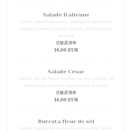
Salade Italienne
Salade, jambon de parme, aubergines, parmigiano
reggiano, tomates cerises, perlines de Mozzarella,
focaccia
过敏原清单
14,00 EUR
Salade César
Salade, filet de Poulet, tomates cerises, perlines de
Mozzarella, pecorino, sauce César, focaccia
过敏原清单
14,00 EUR
Burrata fleur de sel
Salade, burrata, focaccia, huile d’olive, fleur de sel,