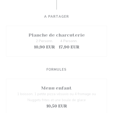
A PARTAGER
Planche de charcuterie
2 Personn.
4 Personn.
10,90 EUR
17,90 EUR
FORMULES
Menu enfant
1 boisson, 1 petite pizza vésuvio ou 4 fromage ou
Nuggets frites et une boule de glace
10,50 EUR