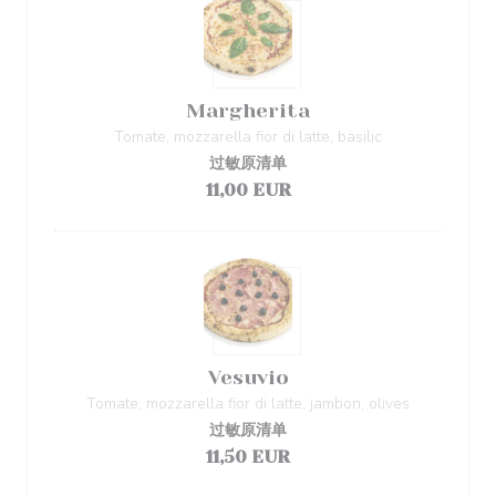
Margherita
Tomate, mozzarella fior di latte, basilic
过敏原清单
11,00 EUR
Vesuvio
Tomate, mozzarella fior di latte, jambon, olives
过敏原清单
11,50 EUR