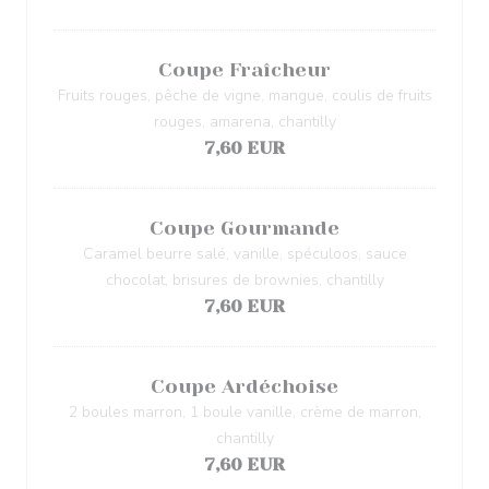
Coupe Fraîcheur
Fruits rouges, pêche de vigne, mangue, coulis de fruits
rouges, amarena, chantilly
7,60 EUR
Coupe Gourmande
Caramel beurre salé, vanille, spéculoos, sauce
chocolat, brisures de brownies, chantilly
7,60 EUR
Coupe Ardéchoise
2 boules marron, 1 boule vanille, crème de marron,
chantilly
7,60 EUR