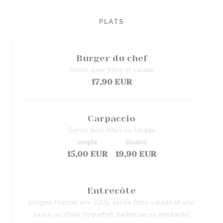
PLATS
Burger du chef
Servis avec frites et salade
17,90 EUR
Carpaccio
Servis avec frites ou salade
simple
double
15,00 EUR
19,90 EUR
Entrecôte
(origine France) env 330g, servie frites salade et une
sauce au choix (roquefort, barbecue ou moutarde)