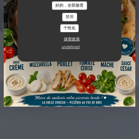
好的，全部接受
LA DOLCE VENEZIA
La Dolce Venezia
禁用
个性化
预订餐位
保密政策
undefined